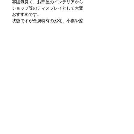
雰囲気良く、お部屋のインテリアから
ショップ等のディスプレイとして大変
おすすめです。
状態ですが金属特有の劣化、小傷や擦
れ、汚れといった使用感はありますが
目立つダメージもなく問題ない状態か
と思います。
ただあくまでアンティークになります
のでご理解いただける方のご購入をお
願いします。
〒351-0001
埼玉県朝霞市上内間木655-8